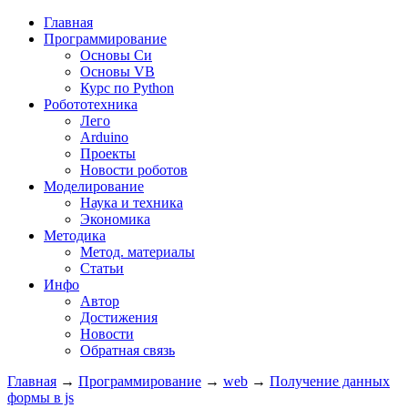
Главная
Программирование
Основы Си
Основы VB
Курс по Python
Робототехника
Лего
Arduino
Проекты
Новости роботов
Моделирование
Наука и техника
Экономика
Методика
Метод. материалы
Статьи
Инфо
Автор
Достижения
Новости
Обратная связь
Главная
→
Программирование
→
web
→
Получение данных
формы в js