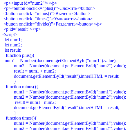
<p><input id="num2"/></p>
<p><button onclick="plus()">Сложить</button>
<button onclick="minus()">Вычесть</button>
<button onclick="times()">Умножить</button>
<button onclick="divide()">Разделить</button></p>
<p id="result"></p>
<script>
let num1;
let num2;
let result;
function plus(){
num1 = Number(document.getElementById("num1").value);
num2 = Number(document.getElementById("num2").value);
result = num1 + num2;
document.getElementById("result").innerHTML = result;
}
function minus(){
num1 = Number(document.getElementById("num1").value);
num2 = Number(document.getElementById("num2").value);
result = num1 - num2;
document.getElementById("result").innerHTML = result;
}
function times(){
num1 = Number(document.getElementById("num1").value);
num2 = Number(document.getElementById("num2").value);