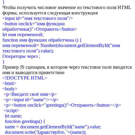
}
Чтобы получить числовое значение из текстового поля HTML
формы, используется следующая конструкция
<input id="имя текстового поля"/>
<button onclick="имя функции
обработчика()">Отправить</button>
let имя переменной;
function имя функции обработчика () {
имя переменной= Number(document.getElementById("имя
текстового поля").value);
Операторы через ;
}
Пример JS сценария, в котором через текстовое поле вводится
имя и выводится приветствие
<!DOCTYPE HTML>
<html>
<body>
<p>Введите своё имя</p>
<p><input id="name"/></p>
<p><button onclick="greetings()">Отправить</button></p>
<script>
let name;
function greetings() {
name = document.getElementById("name").value;
document.write('Здравствуйте, '+(name));