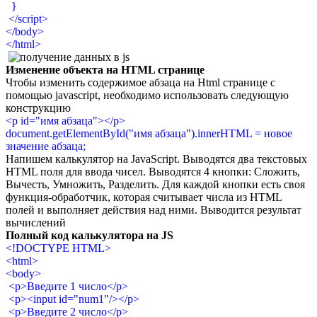
}
</script>
</body>
</html>
Изменение объекта на HTML странице
Чтобы изменить содержимое абзаца на Html странице с
помощью javascript, необходимо использовать следующую
конструкцию
<p id="имя абзаца"></p>
document.getElementById("имя абзаца").innerHTML = новое
значение абзаца;
Напишем калькулятор на JavaScript. Выводятся два текстовых
HTML поля для ввода чисел. Выводятся 4 кнопки: Сложить,
Вычесть, Умножить, Разделить. Для каждой кнопки есть своя
функция-обработчик, которая считывает числа из HTML
полей и выполняет действия над ними. Выводится результат
вычислений
Полный код калькулятора на JS
<!DOCTYPE HTML>
<html>
<body>
<p>Введите 1 число</p>
<p><input id="num1"/></p>
<p>Введите 2 число</p>