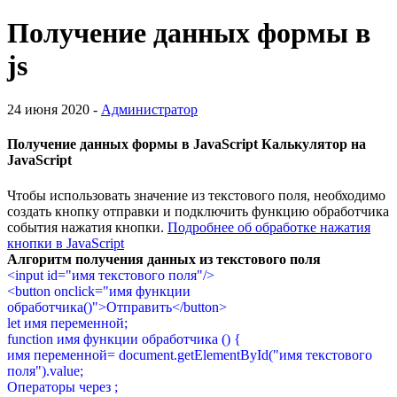
Получение данных формы в
js
24 июня 2020 -
Администратор
Получение данных формы в JavaScript Калькулятор на
JavaScript
Чтобы использовать значение из текстового поля, необходимо
создать кнопку отправки и подключить функцию обработчика
события нажатия кнопки.
Подробнее об обработке нажатия
кнопки в JavaScript
Алгоритм получения данных из текстового поля
<input id="имя текстового поля"/>
<button onclick="имя функции
обработчика()">Отправить</button>
let имя переменной;
function имя функции обработчика () {
имя переменной= document.getElementById("имя текстового
поля").value;
Операторы через ;