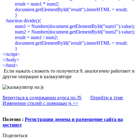
result = num1 * num2;
document.getElementById("result").innerHTML = result;
}
function divide(){
num1 = Number(document.getElementById("num1").value);
num2 = Number(document.getElementById("num2").value);
result = num1 / num2;
document.getElementById("result").innerHTML = result;
}
</script>
</body>
</html>
Если нажать сложить то получится 9, аналогично работают и
другие операции в калькуляторе
Вернуться к содержанию курса по JS
Перейти к теме
Изменение стилей с помощью js >>
Полезно :
Регистрация домена и размещение сайта на
хостинге
Поделиться