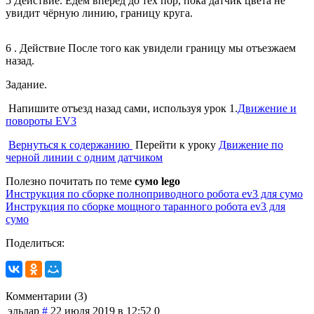
5 Действие. Едем вперёд до тех пор, пока датчик цвета не
увидит чёрную линию, границу круга.
6 . Действие После того как увидели границу мы отъезжаем
назад.
Задание.
Напишите отъезд назад сами, используя урок 1.
Движение и
повороты EV3
Вернуться к содержанию
Перейти к уроку
Движение по
черной линии с одним датчиком
Полезно почитать по теме
сумо lego
Инструкция по сборке полноприводного робота ev3 для сумо
Инструкция по сборке мощного таранного робота ev3 для
сумо
Поделиться:
Комментарии (
3
)
эльдар
#
22 июля 2019 в 12:52
0