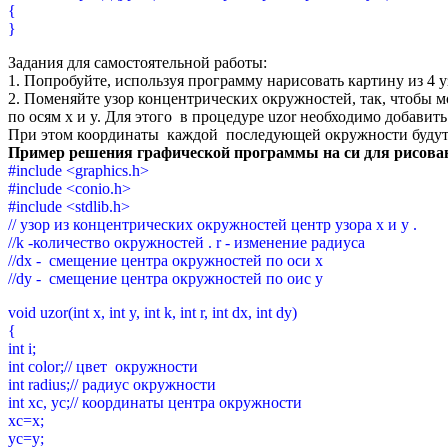
{
}
Задания для самостоятельной работы:
1. Попробуйте, используя программу нарисовать картину из 4 уз
2. Поменяйте узор концентрических окружностей, так, чтобы 
по осям x и y. Для этого в процедуре uzor необходимо добавит
При этом координаты каждой последующей окружности будут 
Пример решения графической программы на си для рисова
#include <graphics.h>
#include <conio.h>
#include <stdlib.h>
// узор из концентрических окружностей центр узора x и y .
//k -количество окружностей . r - изменение радиуса
//dx - смещение центра окружностей по оси x
//dy - смещение центра окружностей по оис y
void uzor(int x, int y, int k, int r, int dx, int dy)
{
int i;
int color;// цвет окружности
int radius;// радиус окружности
int xc, yc;// координаты центра окружности
xc=x;
yc=y;