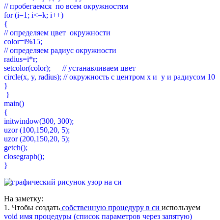
// пробегаемся по всем окружностям
for (i=1; i<=k; i++)
{
// определяем цвет окружности
color=i%15;
// определяем радиус окружности
radius=i*r;
setcolor(color); // устанавливаем цвет
circle(x, y, radius); // окружность с центром x и y и радиусом 10
}
}
main()
{
initwindow(300, 300);
uzor (100,150,20, 5);
uzor (200,150,20, 5);
getch();
closegraph();
}
На заметку:
1. Чтобы создать
собственную процедуру в си
используем
void имя процедуры (список параметров через запятую)