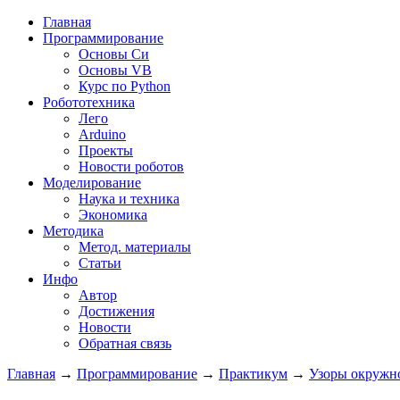
Главная
Программирование
Основы Си
Основы VB
Курс по Python
Робототехника
Лего
Arduino
Проекты
Новости роботов
Моделирование
Наука и техника
Экономика
Методика
Метод. материалы
Статьи
Инфо
Автор
Достижения
Новости
Обратная связь
Главная
→
Программирование
→
Практикум
→
Узоры окружн