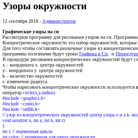
Узоры окружности
12 сентября 2018 -
Администратор
Графические узоры на си
Рассмотрим программу для рисования узоров на си. Программа
Концентрические окружности это набор окружностей, которые
Для того чтобы составлять различные узоры из концентричес
программы полезными будут уроки
Графика в Си
. и
Процедуры
В процедуре рисования концентрических окружностей будут 
x – координата x центра окружностей
y- координата y центра окружностей
k – количество окружностей
r- изменение радиуса
Чтобы нарисовать концентрические окружности используется
оператор
circle(x,y,radius)
#include <graphics.h>
#include <conio.h>
#include <stdlib.h>
// узор из концентрических окружностей центр узора x и y.k -к
void uzor(int x, int y, int k, int r)
{
int i; // перменная цикла
int color; // перменная для цвета окружности