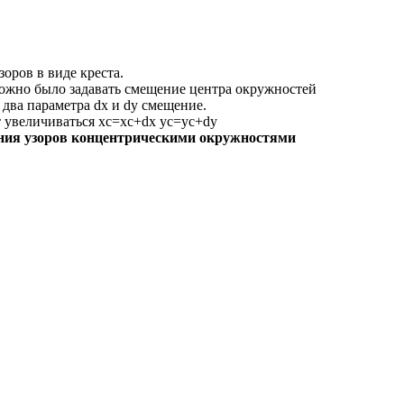
оров в виде креста.
можно было задавать смещение центра окружностей
ь два параметра dx и dy смещение.
увеличиваться xc=xc+dx yc=yc+dy
ния узоров концентрическими окружностями