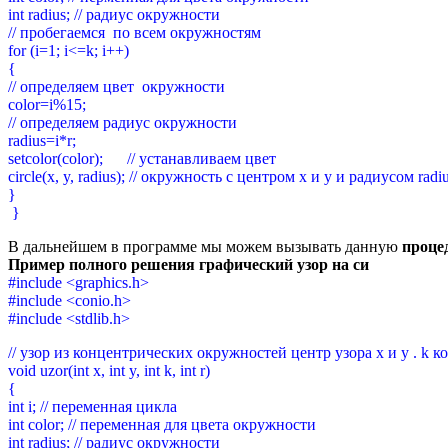
int radius; // радиус окружности
// пробегаемся по всем окружностям
for (i=1; i<=k; i++)
{
// определяем цвет окружности
color=i%15;
// определяем радиус окружности
radius=i*r;
setcolor(color); // устанавливаем цвет
circle(x, y, radius); // окружность с центром x и y и радиусом radi
}
}
В дальнейшем в программе мы можем вызывать данную
проце
Пример полного решения графический узор на си
#include <graphics.h>
#include <conio.h>
#include <stdlib.h>
// узор из концентрических окружностей центр узора x и y . k 
void uzor(int x, int y, int k, int r)
{
int i; // переменная цикла
int color; // переменная для цвета окружности
int radius; // радиус окружности