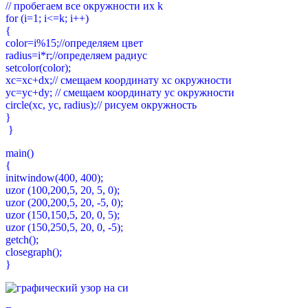
// пробегаем все окружности их k
for (i=1; i<=k; i++)
{
color=i%15;//определяем цвет
radius=i*r;//определяем радиус
setcolor(color);
xc=xc+dx;// смещаем координату xc окружности
yc=yc+dy; // смещаем координату yc окружности
circle(xc, yc, radius);// рисуем окружность
}
}
main()
{
initwindow(400, 400);
uzor (100,200,5, 20, 5, 0);
uzor (200,200,5, 20, -5, 0);
uzor (150,150,5, 20, 0, 5);
uzor (150,250,5, 20, 0, -5);
getch();
closegraph();
}